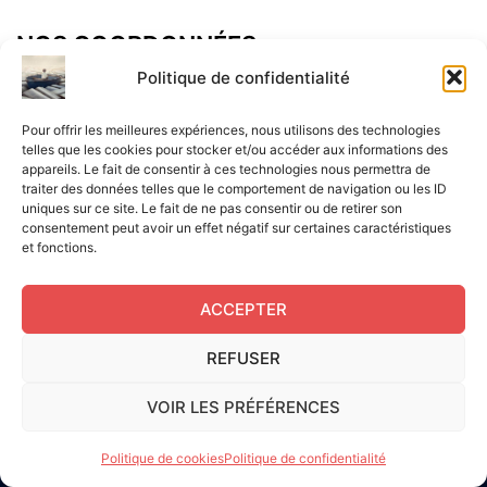
NOS COORDONNÉES
Adresse postal :
Politique de confidentialité
ALCF
Pour offrir les meilleures expériences, nous utilisons des technologies
34 Rue René Brunen
telles que les cookies pour stocker et/ou accéder aux informations des
appareils. Le fait de consentir à ces technologies nous permettra de
33950 LEGE CAP-FERRET
traiter des données telles que le comportement de navigation ou les ID
uniques sur ce site. Le fait de ne pas consentir ou de retirer son
Mail :
consentement peut avoir un effet négatif sur certaines caractéristiques
et fonctions.
contact@aperitif-litteraire-cap-ferret.fr
ACCEPTER
REFUSER
Edité par L'Apéritif Littéraire du Cap-Ferret © 2024
|
Flux
VOIR LES PRÉFÉRENCES
RSS
|
Mentions légales
|
RGPD
|
Cookies UE
|
Site réalisé
par Serge Gouvernel
Politique de cookies
Politique de confidentialité