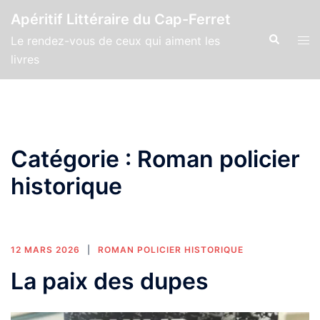
Aller
Apéritif Littéraire du Cap-Ferret
au
Recherche
Ouv
Le rendez-vous de ceux qui aiment les
contenu
le
livres
men
Catégorie :
Roman policier
historique
12 MARS 2026
ROMAN POLICIER HISTORIQUE
La paix des dupes