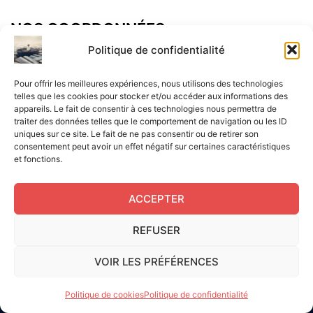
NOS COORDONNÉES
Adresse postal :
Politique de confidentialité
ALCF
Pour offrir les meilleures expériences, nous utilisons des technologies
34 Rue René Brunen
telles que les cookies pour stocker et/ou accéder aux informations des
appareils. Le fait de consentir à ces technologies nous permettra de
33950 LEGE CAP-FERRET
traiter des données telles que le comportement de navigation ou les ID
uniques sur ce site. Le fait de ne pas consentir ou de retirer son
Mail :
consentement peut avoir un effet négatif sur certaines caractéristiques
et fonctions.
contact@aperitif-litteraire-cap-ferret.fr
ACCEPTER
REFUSER
Edité par L'Apéritif Littéraire du Cap-Ferret © 2024
|
Flux
VOIR LES PRÉFÉRENCES
RSS
|
Mentions légales
|
RGPD
|
Cookies UE
|
Site réalisé
par Serge Gouvernel
Politique de cookies
Politique de confidentialité