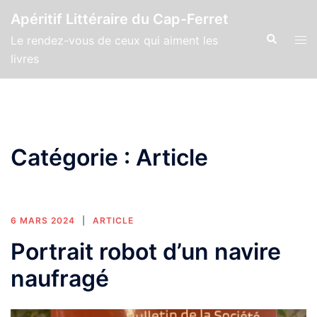
Aller
Apéritif Littéraire du Cap-Ferret
au
Recherche
Ouv
Le rendez-vous de ceux qui aiment les
contenu
le
livres
men
Catégorie :
Article
6 MARS 2024
ARTICLE
Portrait robot d’un navire
naufragé