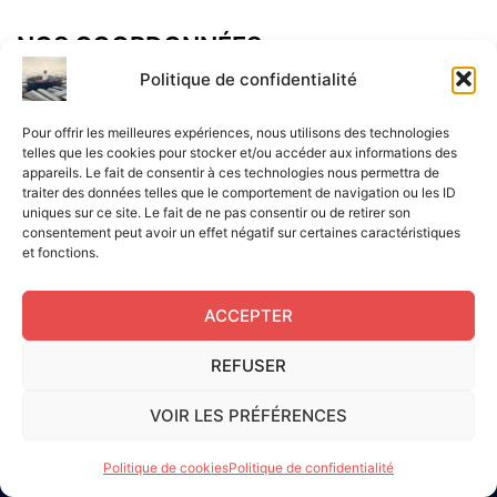
NOS COORDONNÉES
Adresse postal :
Politique de confidentialité
ALCF
Pour offrir les meilleures expériences, nous utilisons des technologies
34 Rue René Brunen
telles que les cookies pour stocker et/ou accéder aux informations des
appareils. Le fait de consentir à ces technologies nous permettra de
33950 LEGE CAP-FERRET
traiter des données telles que le comportement de navigation ou les ID
uniques sur ce site. Le fait de ne pas consentir ou de retirer son
Mail :
consentement peut avoir un effet négatif sur certaines caractéristiques
et fonctions.
contact@aperitif-litteraire-cap-ferret.fr
ACCEPTER
REFUSER
Edité par L'Apéritif Littéraire du Cap-Ferret © 2024
|
Flux
VOIR LES PRÉFÉRENCES
RSS
|
Mentions légales
|
RGPD
|
Cookies UE
|
Site réalisé
par Serge Gouvernel
Politique de cookies
Politique de confidentialité