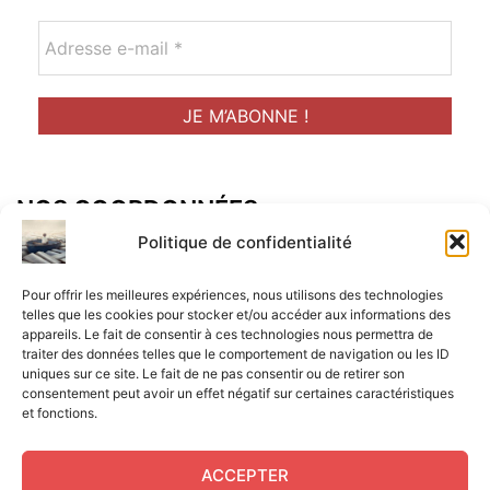
NOS COORDONNÉES
Adresse postal :
Politique de confidentialité
ALCF
Pour offrir les meilleures expériences, nous utilisons des technologies
34 Rue René Brunen
telles que les cookies pour stocker et/ou accéder aux informations des
appareils. Le fait de consentir à ces technologies nous permettra de
33950 LEGE CAP-FERRET
traiter des données telles que le comportement de navigation ou les ID
uniques sur ce site. Le fait de ne pas consentir ou de retirer son
Mail :
consentement peut avoir un effet négatif sur certaines caractéristiques
et fonctions.
contact@aperitif-litteraire-cap-ferret.fr
ACCEPTER