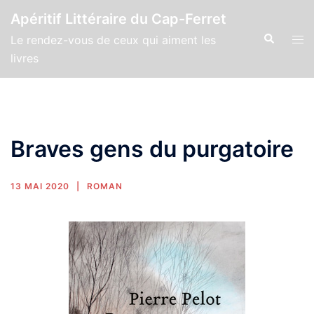
Apéritif Littéraire du Cap-Ferret
Le rendez-vous de ceux qui aiment les
livres
Braves gens du purgatoire
13 MAI 2020
ROMAN