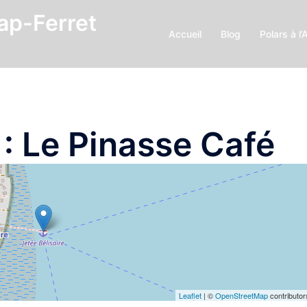
Cap-Ferret
Accueil
Blog
Polars à l’
 :
Le Pinasse Café
Leaflet
| ©
OpenStreetMap
contributor