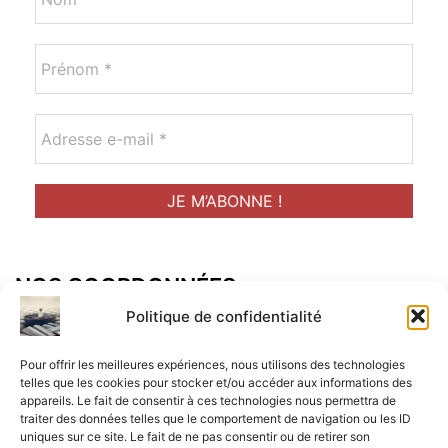
NOS COORDONNÉES
Adresse postal :
Politique de confidentialité
ALCF
Pour offrir les meilleures expériences, nous utilisons des technologies
34 Rue René Brunen
telles que les cookies pour stocker et/ou accéder aux informations des
appareils. Le fait de consentir à ces technologies nous permettra de
33950 LEGE CAP-FERRET
traiter des données telles que le comportement de navigation ou les ID
uniques sur ce site. Le fait de ne pas consentir ou de retirer son