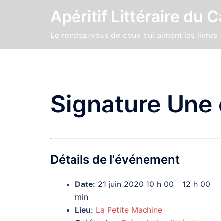
Aller
Apéritif Littéraire du 
au
contenu
Le rendez-vous de ceux qui aiment les livres
Signature Une 
Détails de l'événement
Date:
21 juin 2020 10 h 00
–
12 h 00
min
Lieu:
La Petite Machine