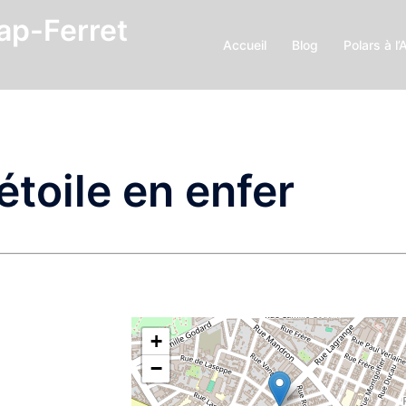
Cap-Ferret
Accueil
Blog
Polars à l’
étoile en enfer
+
−