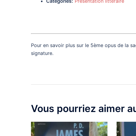
Catégories:
Présentation littéraire
Pour en savoir plus sur le 5ème opus de la s
signature.
Navigation
d’article
Vous pourriez aimer au