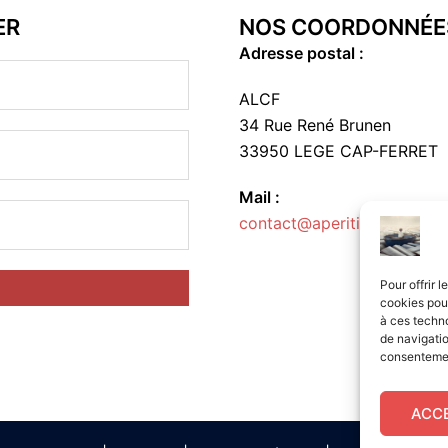
ER
NOS COORDONNÉE
Adresse postal :
ALCF
34 Rue René Brunen
33950 LEGE CAP-FERRET
Mail :
contact@aperitif-litteraire-
Pour offrir 
cookies pour
à ces techn
de navigatio
consentement
ACC