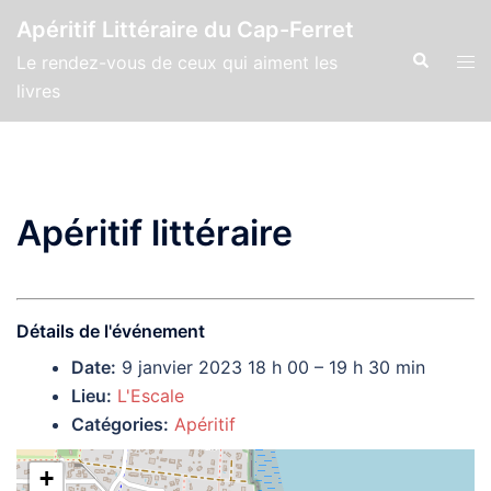
Aller
Apéritif Littéraire du Cap-Ferret
au
Recherche
Ouvr
Le rendez-vous de ceux qui aiment les
contenu
le
livres
men
Apéritif littéraire
Détails de l'événement
Date:
9 janvier 2023 18 h 00
–
19 h 30 min
Lieu:
L'Escale
Catégories:
Apéritif
+