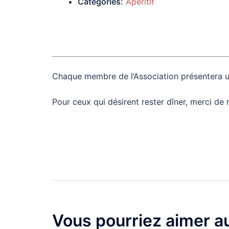
Catégories:
Apéritif
Chaque membre de l’Association présentera un 
Pour ceux qui désirent rester dîner, merci de
Navigation
d’article
Vous pourriez aimer au