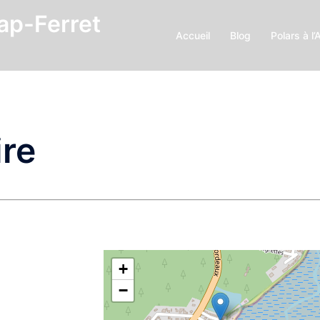
Cap-Ferret
Accueil
Blog
Polars à l’
ire
+
−