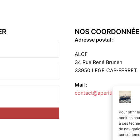
ER
NOS COORDONNÉE
Adresse postal :
ALCF
34 Rue René Brunen
33950 LEGE CAP-FERRET
Mail :
contact@aperitif-litteraire-
Pour offrir 
cookies pour
à ces techn
de navigatio
consentement