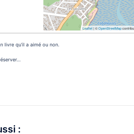
Leaflet
| ©
OpenStreetMap
contribu
livre qu’il a aimé ou non.
 réserver…
ssi :