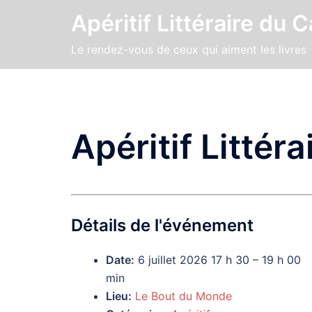
Aller
Apéritif Littéraire du 
au
contenu
Le rendez-vous de ceux qui aiment les livres
Apéritif Littéra
Détails de l'événement
Date:
6 juillet 2026 17 h 30
–
19 h 00
min
Lieu:
Le Bout du Monde