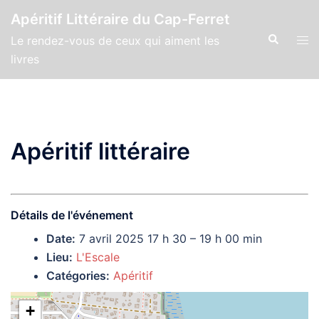
Aller
Apéritif Littéraire du Cap-Ferret
au
Recherche
Ouvr
Le rendez-vous de ceux qui aiment les
contenu
le
livres
men
Apéritif littéraire
Détails de l'événement
Date:
7 avril 2025 17 h 30
–
19 h 00 min
Lieu:
L'Escale
Catégories:
Apéritif
+