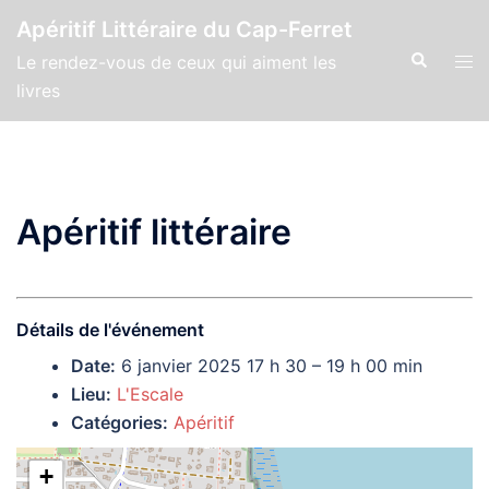
Aller
Apéritif Littéraire du Cap-Ferret
au
Recherche
Ouvr
Le rendez-vous de ceux qui aiment les
contenu
le
livres
men
Apéritif littéraire
Détails de l'événement
Date:
6 janvier 2025 17 h 30
–
19 h 00 min
Lieu:
L'Escale
Catégories:
Apéritif
+