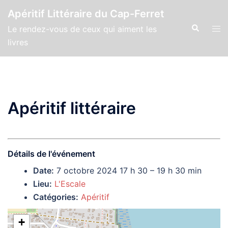
Aller
Apéritif Littéraire du Cap-Ferret
au
Recherche
Ouvr
Le rendez-vous de ceux qui aiment les
contenu
le
livres
men
Apéritif littéraire
Détails de l'événement
Date:
7 octobre 2024 17 h 30
–
19 h 30 min
Lieu:
L'Escale
Catégories:
Apéritif
+